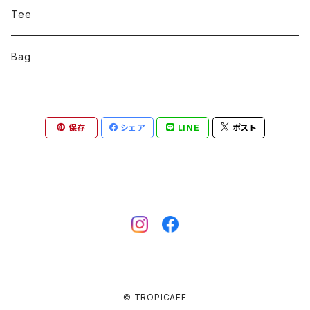
ドリッパー
Tee
ドリップポット
Bag
コーヒーサーバー
保存
シェア
LINE
ポスト
コーヒーミル
キャニスター
スケール
IHヒーター
© TROPICAFE