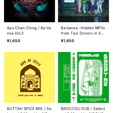
Ayu-Chan-Ching / Ba’da
Ba’dansa -Hidden MP3s
nsa Vol.2
from Taxi Drivers in Sou
th Africa- Mixed by Ayu
¥1,650
¥1,650
-Chan-Ching
BUTTAH SPICE MIX / Se
BROCCOLI DUB / Select