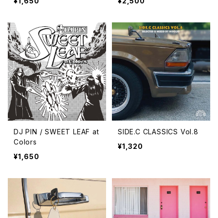
¥1,650
¥2,500
DJ PIN / SWEET LEAF at
SIDE.C CLASSICS Vol.8
Colors
¥1,320
¥1,650